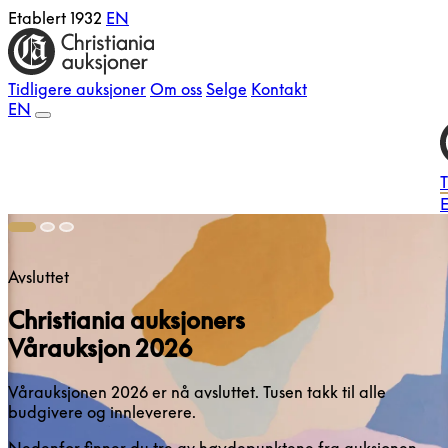
Etablert 1932
EN
Tidligere auksjoner
Om oss
Selge
Kontakt
EN
T
E
Avsluttet
Christiania auksjoners
Vårauksjon 2026
Vårauksjonen 2026 er nå avsluttet. Tusen takk til alle
budgivere og innleverere.