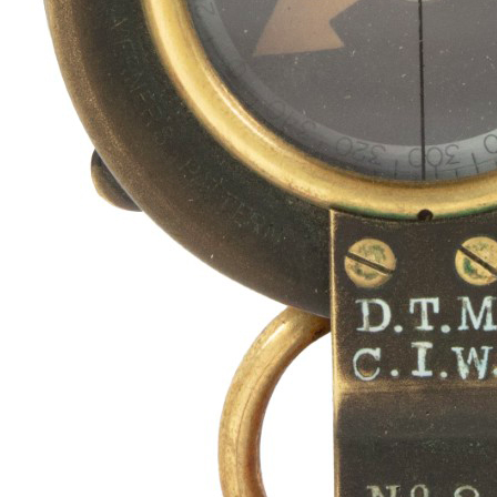
Selg hos
Christiania auksjoner
Våre eksperter gir kostnadsfri og uforpliktende
vurdering av dine kvalitetsobjekter
Få en vurdering