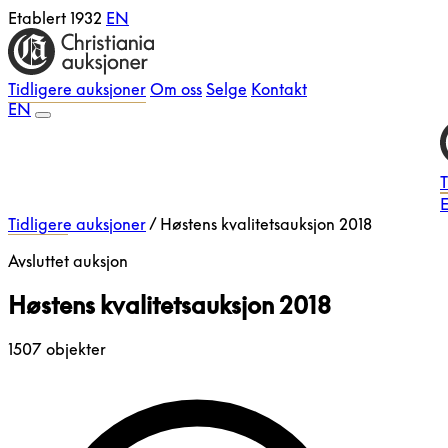
Etablert 1932
EN
Tidligere auksjoner
Om oss
Selge
Kontakt
EN
T
E
Tidligere auksjoner
/
Høstens kvalitetsauksjon 2018
Avsluttet auksjon
Høstens kvalitetsauksjon 2018
1507 objekter