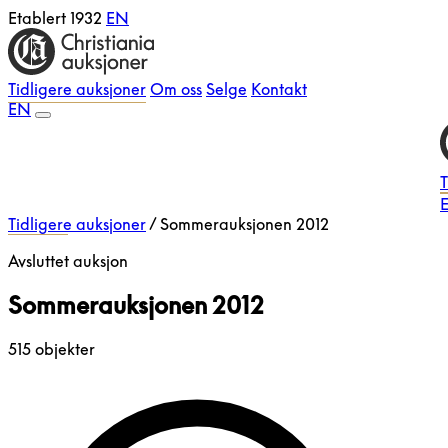
Etablert 1932
EN
Tidligere auksjoner
Om oss
Selge
Kontakt
EN
T
E
Tidligere auksjoner
/
Sommerauksjonen 2012
Avsluttet auksjon
Sommerauksjonen 2012
515 objekter