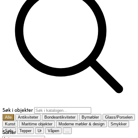
Søk i objekter
Alle
Antikviteter
Bondeantikviteter
Bymøbler
Glass/Porselen
Kunst
Maritime objekter
Moderne møbler & design
Smykker
Sølv
Tepper
Ur
Våpen
…
Sorter