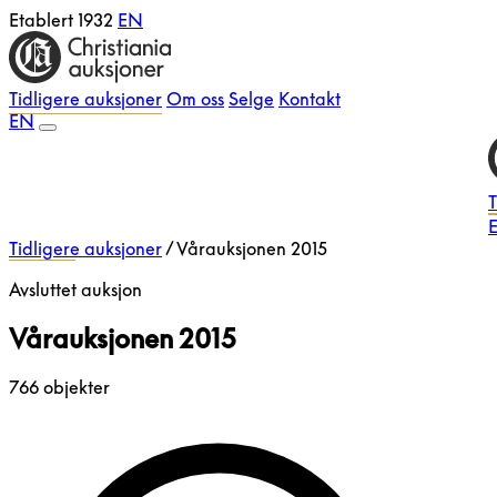
Etablert 1932
EN
Tidligere auksjoner
Om oss
Selge
Kontakt
EN
T
E
Tidligere auksjoner
/
Vårauksjonen 2015
Avsluttet auksjon
Vårauksjonen 2015
766 objekter