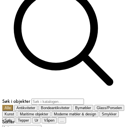
Søk i objekter
Alle
Antikviteter
Bondeantikviteter
Bymøbler
Glass/Porselen
Kunst
Maritime objekter
Moderne møbler & design
Smykker
Sølv
Tepper
Ur
Våpen
…
Sorter