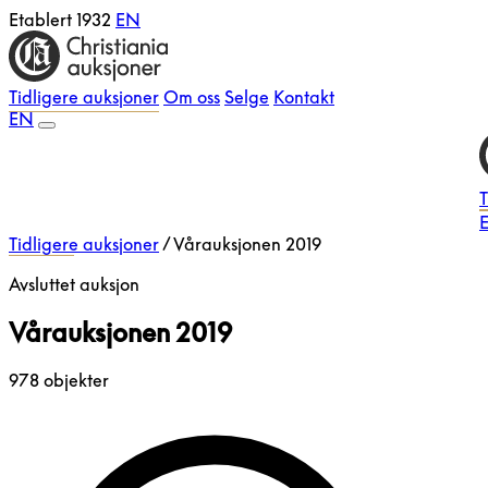
Etablert 1932
EN
Tidligere auksjoner
Om oss
Selge
Kontakt
EN
T
E
Tidligere auksjoner
/
Vårauksjonen 2019
Avsluttet auksjon
Vårauksjonen 2019
978 objekter